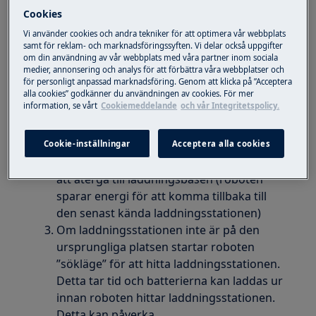
Pure I9
Cookies
Pure I9.2
Vi använder cookies och andra tekniker för att optimera vår webbplats
Robotdammsugare
samt för reklam- och marknadsföringssyften. Vi delar också uppgifter
om din användning av vår webbplats med våra partner inom sociala
medier, annonsering och analys för att förbättra våra webbplatser och
Lösning
för personligt anpassad marknadsföring. Genom att klicka på ”Acceptera
alla cookies” godkänner du användningen av cookies. För mer
information, se vårt
Cookiemeddelande
och vår Integritetspolicy.
Att flytta laddaren medan roboten arbetar
rekommenderas inte
Om roboten, till exempel, behöver laddas
Cookie-inställningar
Acceptera alla cookies
under rengöringsprocessen, kommer den
att återgå till laddningsbasen (roboten
sparar energi för att komma tillbaka till
den senast kända laddningsstationen)
Om laddningsstationen inte är på den
ursprungliga platsen startar roboten
”sökläge” för att hitta laddningsstationen.
Detta tar tid och batterierna kan laddas ur
innan roboten hittar laddningsstationen.
Detta kan påverka