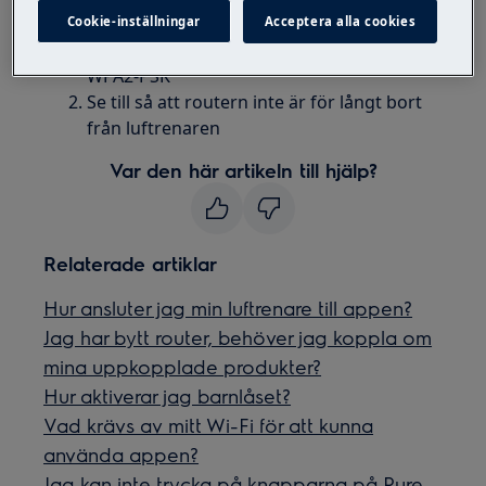
använder ett 2,4 GHz-band (802.11 B / G /
Cookie-inställningar
Acceptera alla cookies
N) med följande säkerhetsinställningar:
WPA2-PSK
Se till så att routern inte är för långt bort
från luftrenaren
Var den här artikeln till hjälp?
Relaterade artiklar
Hur ansluter jag min luftrenare till appen?
Jag har bytt router, behöver jag koppla om
mina uppkopplade produkter?
Hur aktiverar jag barnlåset?
Vad krävs av mitt Wi-Fi för att kunna
använda appen?
Jag kan inte trycka på knapparna på Pure