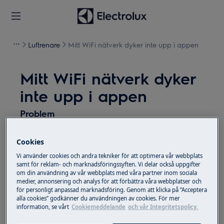
Luftrenare
Mitt WiFi nätverk dyker inte upp i appen
Mitt WiFi nätverk dyker
inte upp i appen
Problem
Mitt WiFi nätverk dyker inte upp i appen
Cookies
Vi använder cookies och andra tekniker för att optimera vår webbplats
Gäller
samt för reklam- och marknadsföringssyften. Vi delar också uppgifter
om din användning av vår webbplats med våra partner inom sociala
PureA9
medier, annonsering och analys för att förbättra våra webbplatser och
för personligt anpassad marknadsföring. Genom att klicka på ”Acceptera
alla cookies” godkänner du användningen av cookies. För mer
Lösning
information, se vårt
Cookiemeddelande
och vår Integritetspolicy.
Enheten stöder bara Wi-Fi-routrar som