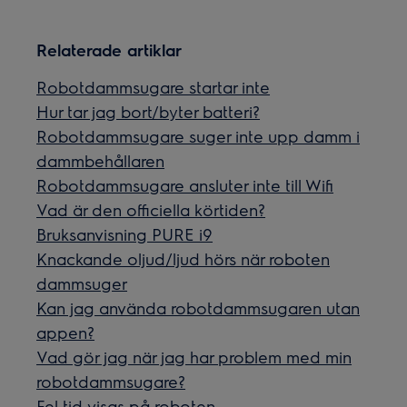
Relaterade artiklar
Robotdammsugare startar inte
Hur tar jag bort/byter batteri?
Robotdammsugare suger inte upp damm i
dammbehållaren
Robotdammsugare ansluter inte till Wifi
Vad är den officiella körtiden?
Bruksanvisning PURE i9
Knackande oljud/ljud hörs när roboten
dammsuger
Kan jag använda robotdammsugaren utan
appen?
Vad gör jag när jag har problem med min
robotdammsugare?
Fel tid visas på roboten