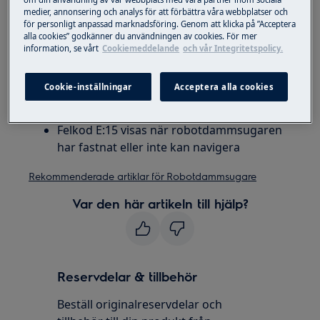
medier, annonsering och analys för att förbättra våra webbplatser och
Lösning
för personligt anpassad marknadsföring. Genom att klicka på ”Acceptera
alla cookies” godkänner du användningen av cookies. För mer
Lyft upp robotdammsugaren och sätt ner
information, se vårt
Cookiemeddelande
och vår Integritetspolicy.
den där den kan röra sig fritt igen
Cookie-inställningar
Acceptera alla cookies
Orsak
Felkod E:15 visas när robotdammsugaren
har fastnat eller inte kan navigera
Rekommenderade artiklar för Robotdammsugare
Var den här artikeln till hjälp?
Reservdelar & tillbehör
Beställ originalreservdelar och