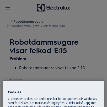
Robotdammsugare
Robotdammsugare visar felkod E:15
Robotdammsugare
visar felkod E:15
Problem
Robotdammsugare visar felkod E:15
Gäller
Pure I9
Cookies
Pure I9.2
Vi använder cookies och andra tekniker för att optimera vår webbplats
Robotdammsugare
samt för reklam- och marknadsföringssyften. Vi delar också uppgifter
om din användning av vår webbplats med våra partner inom sociala