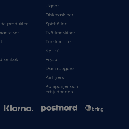
Ugnar
Diskmaskiner
de produkter
Spishällar
märkelser
Tvättmaskiner
tt
Torktumlare
Kylskåp
 drömkök
Frysar
Dammsugare
Airfryers
Kampanjer och
erbjudanden