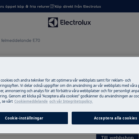
rs öppet köp & fria returer
Köp direkt från Electrolux
r felmeddelande E70
lmeddelande E70
 cookies och andra tekniker för att optimera vår webbplats samt för reklam- och
ingssyften. Vi delar också uppgifter om din användning av vår webbplats med våra
Reservdelar & ti
er, annonsering och analys för att förbättra våra webbplatser och för personligt anp
ing. Genom att klicka på ”Acceptera alla cookies” godkänner du användningen av coo
Beställ originalres
 se vårt
Cookiemeddelande
och vår Integritetspolicy.
produkt från Elec
post snabbt och bil
Cookie-inställningar
Acceptera alla cookies
Till webbshop