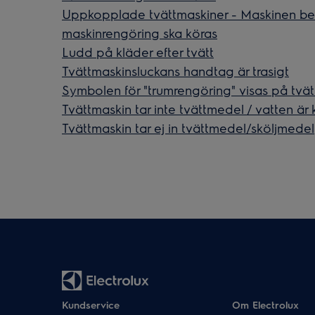
Uppkopplade tvättmaskiner - Maskinen beg
maskinrengöring ska köras
Ludd på kläder efter tvätt
Tvättmaskinsluckans handtag är trasigt
Symbolen för "trumrengöring" visas på tvä
Tvättmaskin tar inte tvättmedel / vatten är 
Tvättmaskin tar ej in tvättmedel/sköljmedel
Kundservice
Om Electrolux