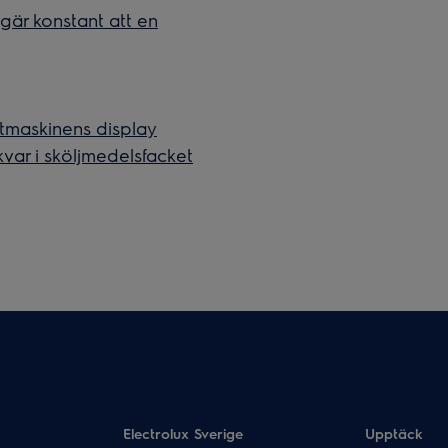
är konstant att en
ttmaskinens display
kvar i sköljmedelsfacket
Electrolux Sverige
Upptäck