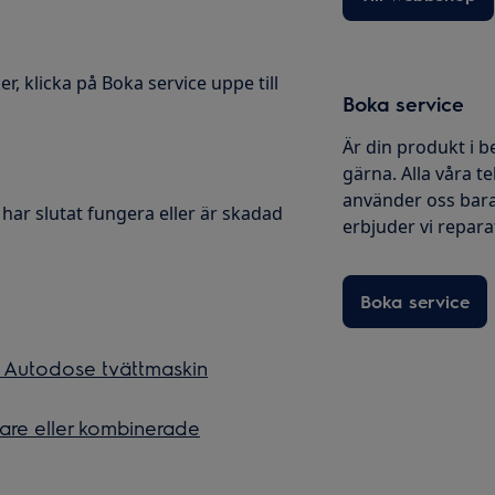
r, klicka på Boka service uppe till
Boka service
Är din produkt i b
gärna. Alla våra te
använder oss bara
ar slutat fungera eller är skadad
erbjuder vi reparati
Boka service
n Autodose tvättmaskin
lare eller kombinerade