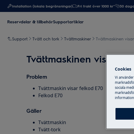
Installation (lokala begränsningar)
Fri frakt över 1000 kr*
30 daga
Reservdelar & tillbehör
Supportartiklar
Support
Tvätt och tork
Tvättmaskiner
Tvättmaskinen visa
Tvättmaskinen visar fe
Cookies
Problem
Vi använder
marknadsför
Tvättmaskin visar felkod E70
sociala medi
marknadsför
Felkod E70
information,
Gäller
Tvättmaskin
Tvätt-tork