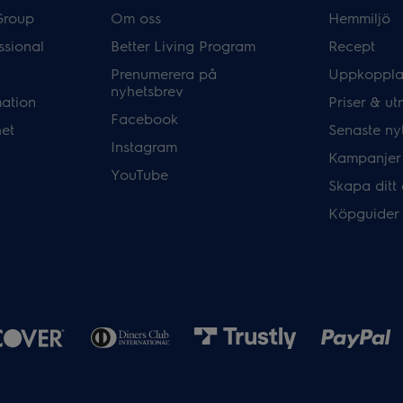
Group
Om oss
Hemmiljö
ssional
Better Living Program
Recept
Prenumerera på
Uppkoppla
nyhetsbrev
mation
Priser & ut
Facebook
het
Senaste ny
Instagram
Kampanjer
YouTube
Skapa ditt
Köpguider