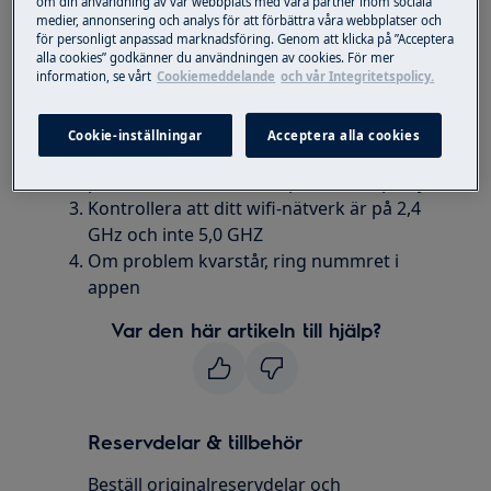
om din användning av vår webbplats med våra partner inom sociala
medier, annonsering och analys för att förbättra våra webbplatser och
Lösning
för personligt anpassad marknadsföring. Genom att klicka på ”Acceptera
alla cookies” godkänner du användningen av cookies. För mer
Prova att ansluta produkten till appen på
information, se vårt
Cookiemeddelande
och vår Integritetspolicy.
nytt
Avinstallera/uppdatera appen från
Cookie-inställningar
Acceptera alla cookies
telefonen och installera den på nytt.
prova sedan att ansluta produkten på nytt
Kontrollera att ditt wifi-nätverk är på 2,4
GHz och inte 5,0 GHZ
Om problem kvarstår, ring nummret i
appen
Var den här artikeln till hjälp?
Reservdelar & tillbehör
Beställ originalreservdelar och