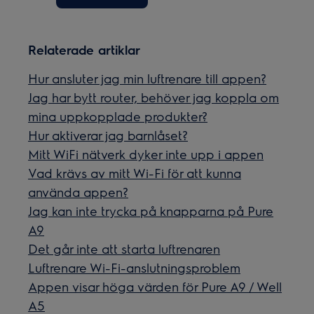
Relaterade artiklar
Hur ansluter jag min luftrenare till appen?
Jag har bytt router, behöver jag koppla om
mina uppkopplade produkter?
Hur aktiverar jag barnlåset?
Mitt WiFi nätverk dyker inte upp i appen
Vad krävs av mitt Wi-Fi för att kunna
använda appen?
Jag kan inte trycka på knapparna på Pure
A9
Det går inte att starta luftrenaren
Luftrenare Wi-Fi-anslutningsproblem
Appen visar höga värden för Pure A9 / Well
A5