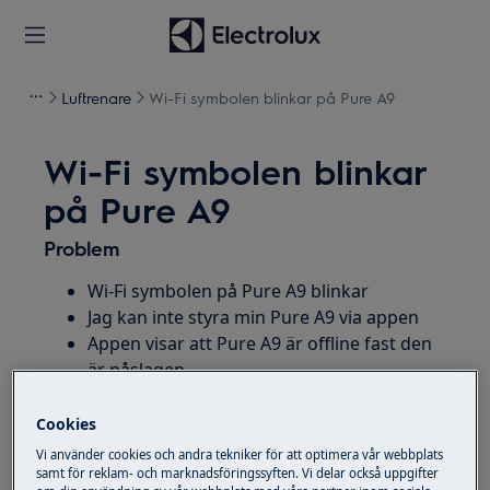
Luftrenare
Wi-Fi symbolen blinkar på Pure A9
Wi-Fi symbolen blinkar
på Pure A9
Problem
Wi-Fi symbolen på Pure A9 blinkar
Jag kan inte styra min Pure A9 via appen
Appen visar att Pure A9 är offline fast den
är påslagen
Gäller
Cookies
Vi använder cookies och andra tekniker för att optimera vår webbplats
Pure A9
samt för reklam- och marknadsföringssyften. Vi delar också uppgifter