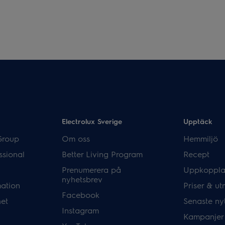
Electrolux Sverige
Upptäck
Group
Om oss
Hemmiljö
ssional
Better Living Program
Recept
Prenumerera på
Uppkoppla
nyhetsbrev
mation
Priser & ut
Facebook
het
Senaste ny
Instagram
Kampanjer