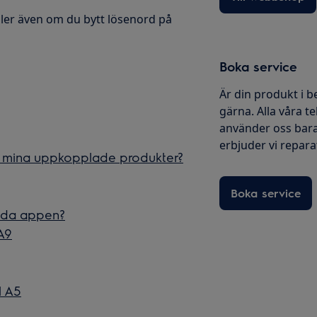
ller även om du bytt lösenord på
Boka service
Är din produkt i b
gärna. Alla våra te
använder oss bara
erbjuder vi reparati
om mina uppkopplade produkter?
Boka service
ända appen?
A9
l A5