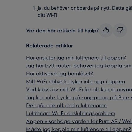
Ja, du behöver onboarda på nytt. Detta gä
ditt Wi-Fi
Var den här artikeln till hjälp?
Relaterade artiklar
Hur ansluter jag min luftrenare till appen?
Jag har bytt router, behöver jag koppla 
Hur aktiverar jag barnlåset?
Mitt WiFi nätverk dyker inte upp i appen
Vad krävs av mitt Wi-Fi för att kunna anv
Jag kan inte trycka på knapparna på Pure 
Det går inte att starta luftrenaren
Luftrenare Wi-Fi-anslutningsproblem
Appen visar höga värden för Pure A9 / Wel
Måste jag koppla min luftrenare till appen?