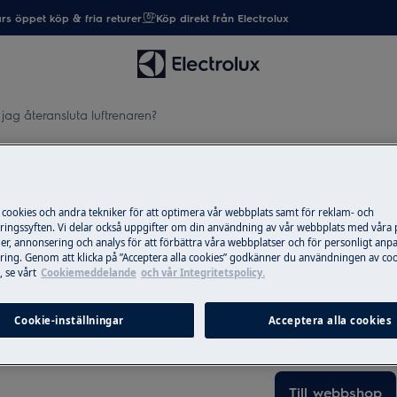
rs öppet köp & fria returer
Köp direkt från Electrolux
 jag återansluta luftrenaren?
höver jag återansluta luftrena
 cookies och andra tekniker för att optimera vår webbplats samt för reklam- och
ingssyften. Vi delar också uppgifter om din användning av vår webbplats med våra
er, annonsering och analys för att förbättra våra webbplatser och för personligt anp
Reservdelar & ti
ing. Genom att klicka på ”Acceptera alla cookies” godkänner du användningen av coo
a luftrenaren?
 se vårt
Cookiemeddelande
och vår Integritetspolicy.
Beställ originalres
produkt från Elec
Cookie-inställningar
Acceptera alla cookies
post snabbt och bil
Till webbshop