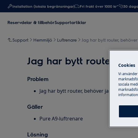
Installation (lokala begränsningar)
Fri frakt över 1000 kr*
30 daga
Reservdelar & tillbehör
Supportartiklar
Support
Hemmiljö
Luftrenare
Jag har bytt router, behöver
Jag har bytt router, be
Cookies
Vi använder
Problem
marknadsför
sociala medi
marknadsför
Jag har bytt router, behöver jag återanslut
information,
Gäller
Pure A9-luftrenare
Lösning