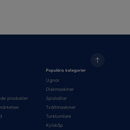
Populära kategorier
Ugnar
Diskmaskiner
de produkter
Spishällar
märkelser
Tvättmaskiner
tt
Torktumlare
Kylskåp