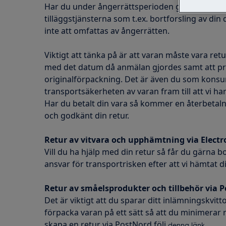
Har du under ångerrättsperioden godkänt och 
tilläggstjänsterna som t.ex. bortforsling av di
inte att omfattas av ångerrätten.
Viktigt att tänka på är att varan måste vara re
med det datum då anmälan gjordes samt att p
originalförpackning. Det är även du som kons
transportsäkerheten av varan fram till att vi ha
Har du betalt din vara så kommer en återbetalni
och godkänt din retur.
Retur av vitvara och upphämtning via Electr
Vill du ha hjälp med din retur så får du gärna bo
ansvar för transportrisken efter att vi hämtat d
Retur av småelsprodukter och tillbehör via 
Det är viktigt att du sparar ditt inlämningskvitt
förpacka varan på ett sätt så att du minimerar 
skapa en retur via PostNord följ
denna länk