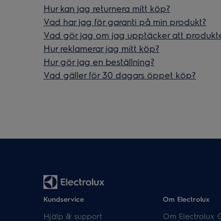
Hur kan jag returnera mitt köp?
Vad har jag för garanti på min produkt?
Vad gör jag om jag upptäcker att produkt
Hur reklamerar jag mitt köp?
Hur gör jag en beställning?
Vad gäller för 30 dagars öppet köp?
Kundservice
Om Electrolux
Hjälp & support
Om Electrolux 