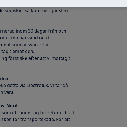
använt dig utav någon av
n diskmaskin, så kommer tjänsten
turnerad inom 30 dagar från och
rodukten oanvänd och i
ument som ansvarar för
r tagit emot den.
ng först ske efter att vi mottagit
olux
ka detta via Electrolux. Vi tar då
in vara.
PostNord
o som ett underlag för retur och att
risken för transportskada. För att