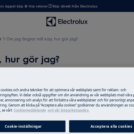
rs öppet köp & fria returer
Köp direkt från Electrolux
r
Om jag ångrar mitt köp, hur gör jag?
 hur gör jag?
 cookies och andra tekniker för att optimera vår webbplats samt för reklam- och
ingssyften. Vi delar också uppgifter om din användning av vår webbplats med våra
er, annonsering och analys för att förbättra våra webbplatser och för personligt anp
ing. Genom att klicka på ”Acceptera alla cookies” godkänner du användningen av coo
 se vårt
Cookiemeddelande
och vår Integritetspolicy.
t kontakta oss/Electrolux angående
n att du har mottagit din vara.
Cookie-inställningar
Acceptera alla cookies