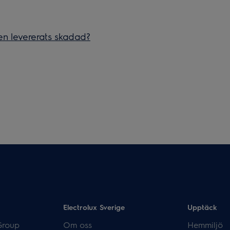
en levererats skadad?
Electrolux Sverige
Upptäck
Group
Om oss
Hemmiljö