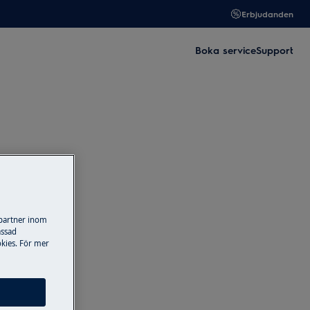
Erbjudanden
Boka service
Support
 partner inom
assad
kies. För mer