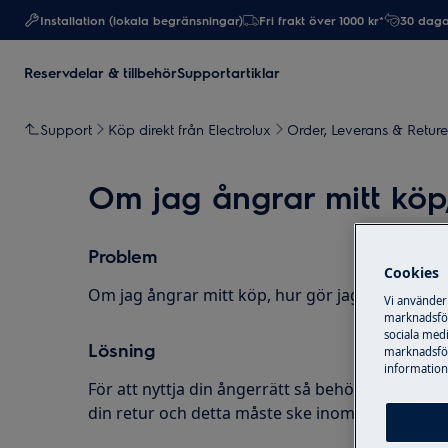
Installation (lokala begränsningar)
Fri frakt över 1000 kr*
30 daga
Reservdelar & tillbehör
Supportartiklar
Support
Köp direkt från Electrolux
Order, Leverans & Reture
Om jag ångrar mitt köp,
Problem
Cookies
Om jag ångrar mitt köp, hur gör jag?
Vi använder
marknadsför
sociala medi
Lösning
marknadsför
information,
För att nyttja din ångerrätt så behöver du förs
din retur och detta måste ske inom 30 dagar frå