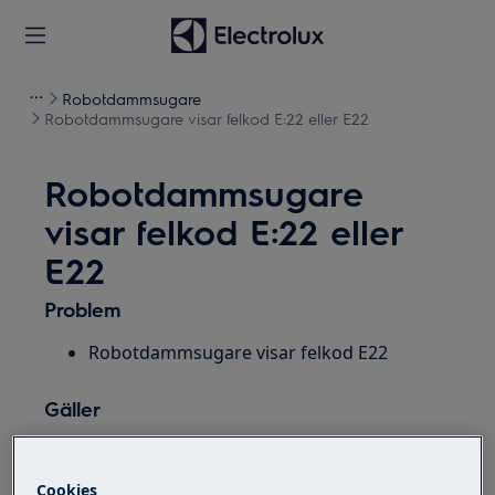
Robotdammsugare
Robotdammsugare visar felkod E:22 eller E22
Robotdammsugare
visar felkod E:22 eller
E22
Problem
Robotdammsugare visar felkod E22
Gäller
Pure I9
Pure I9.2
Cookies