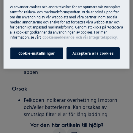
Robotdammsugare
Vi använder cookies och andra tekniker för att optimera vår webbplats
samt för reklam- och marknadsföringssyften. Vi delar också uppgifter
Lösning
om din användning av vår webbplats med våra partner inom sociala
medier, annonsering och analys för att förbättra våra webbplatser och
för personligt anpassad marknadsföring. Genom att klicka på ”Acceptera
Låt roboten stå och vila utanför
alla cookies” godkänner du användningen av cookies. För mer
laddningsstationen i 6 timmar
information, se vårt
Cookiemeddelande
och vår Integritetspolicy.
Kontrollera filter
Kontrollera utblåset
Cookie-inställningar
Acceptera alla cookies
Töm behållare
Om problem kvarstår, ring servicenumret i
appen
Orsak
Felkoden indikerar överhettning i motorn
och/eller batterierna. Kan orsakas av
smutsiga filter eller för lång laddning
Var den här artikeln till hjälp?