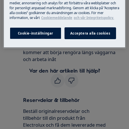
medier, annonsering och analys för att förbättra våra webbplatser och
Pure I9
för personligt anpassad marknadsföring. Genom att klicka på ”Acceptera
Pure I9.2
alla cookies” godkänner du användningen av cookies. För mer
information, se vårt
Cookiemeddelande
och vår Integritetspolicy.
Robotdammsugare
Lösning
Cookie-inställningar
Acceptera alla cookies
Ja, detta är normalt för roboten. Roboten
kommer att börja rengöra längs väggarna
och arbeta inåt
Var den här artikeln till hjälp?
Reservdelar & tillbehör
Beställ originalreservdelar och
tillbehör till din produkt från
Electrolux och få dem levererade med