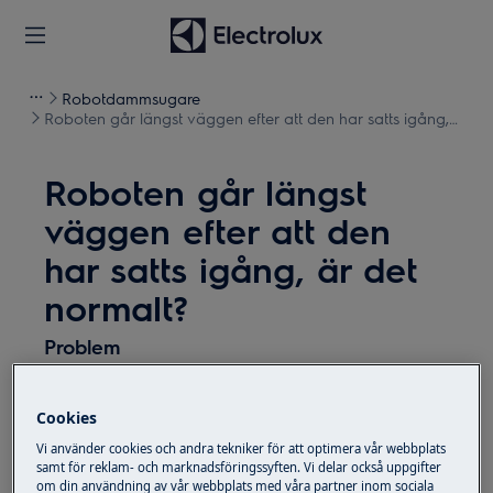
Robotdammsugare
Roboten går längst väggen efter att den har satts igång,
är det normalt?
Roboten går längst
väggen efter att den
har satts igång, är det
normalt?
Problem
Roboten går längst väggen efter att den
har satts igång, är det normalt?
Cookies
Vi använder cookies och andra tekniker för att optimera vår webbplats
samt för reklam- och marknadsföringssyften. Vi delar också uppgifter
Gäller
om din användning av vår webbplats med våra partner inom sociala