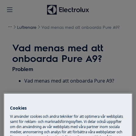
Luftrenare
Vad menas med att onboarda Pure A9?
Vad menas med att
onboarda Pure A9?
Problem
Vad menas med att onboarda Pure A9?
Gäller
Pure A9 App
Cookies
Luftrenare med app
Vi använder cookies och andra tekniker för att optimera vår webbplats
samt för reklam- och marknadsföringssyften. Vi delar också uppgifter
om din användning av vår webbplats med våra partner inom sociala
Lösning
medier, annonsering och analys för att förbättra våra webbplatser och