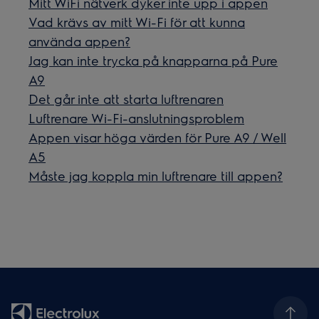
Mitt WiFi nätverk dyker inte upp i appen
Vad krävs av mitt Wi-Fi för att kunna
använda appen?
Jag kan inte trycka på knapparna på Pure
A9
Det går inte att starta luftrenaren
Luftrenare Wi-Fi-anslutningsproblem
Appen visar höga värden för Pure A9 / Well
A5
Måste jag koppla min luftrenare till appen?