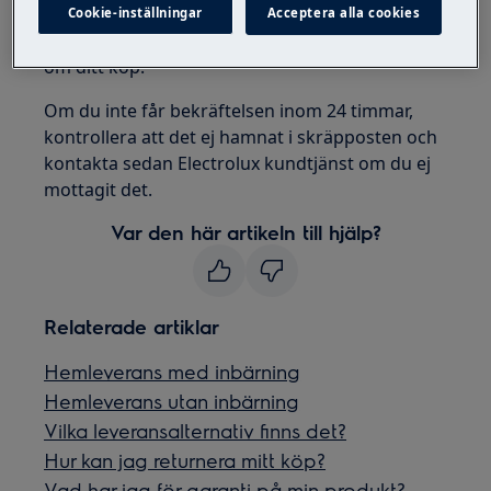
kommer du att få ett bekräftelsemeddelande till
Cookie-inställningar
Acceptera alla cookies
den mailadress du angav med all information
om ditt köp.
Om du inte får bekräftelsen inom 24 timmar,
kontrollera att det ej hamnat i skräpposten och
kontakta sedan Electrolux kundtjänst om du ej
mottagit det.
Var den här artikeln till hjälp?
Relaterade artiklar
Hemleverans med inbärning
Hemleverans utan inbärning
Vilka leveransalternativ finns det?
Hur kan jag returnera mitt köp?
Vad har jag för garanti på min produkt?