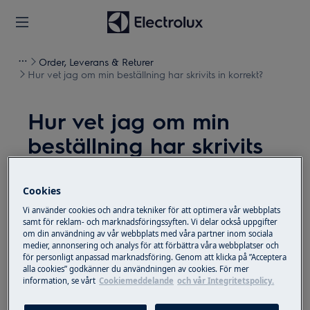
Order, Leverans & Returer
Hur vet jag om min beställning har skrivits in korrekt?
Hur vet jag om min
beställning har skrivits
in korrekt?
Cookies
Problem
Vi använder cookies och andra tekniker för att optimera vår webbplats
Hur vet jag om min beställning har skrivits in
samt för reklam- och marknadsföringssyften. Vi delar också uppgifter
om din användning av vår webbplats med våra partner inom sociala
korrekt?
medier, annonsering och analys för att förbättra våra webbplatser och
för personligt anpassad marknadsföring. Genom att klicka på ”Acceptera
alla cookies” godkänner du användningen av cookies. För mer
Lösning
information, se vårt
Cookiemeddelande
och vår Integritetspolicy.
Om beställningen utförs och överförs korrekt