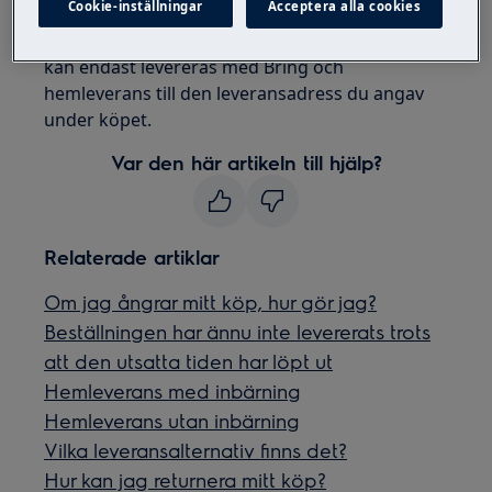
Cookie-inställningar
Acceptera alla cookies
via PostNord med hemleverans eller
postombud. Stora hushållsapparater (vitvaror)
kan endast levereras med Bring och
hemleverans till den leveransadress du angav
under köpet.
Var den här artikeln till hjälp?
Relaterade artiklar
Om jag ångrar mitt köp, hur gör jag?
Beställningen har ännu inte levererats trots
att den utsatta tiden har löpt ut
Hemleverans med inbärning
Hemleverans utan inbärning
Vilka leveransalternativ finns det?
Hur kan jag returnera mitt köp?