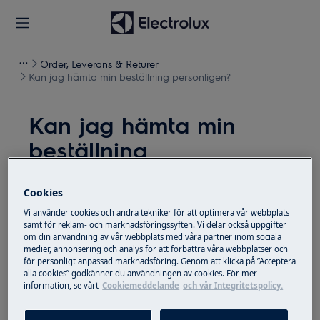
Order, Leverans & Returer
Kan jag hämta min beställning personligen?
Kan jag hämta min
beställning
personligen?
Cookies
Problem
Vi använder cookies och andra tekniker för att optimera vår webbplats
samt för reklam- och marknadsföringssyften. Vi delar också uppgifter
Kan jag hämta min beställning personligen?
om din användning av vår webbplats med våra partner inom sociala
medier, annonsering och analys för att förbättra våra webbplatser och
för personligt anpassad marknadsföring. Genom att klicka på ”Acceptera
Lösning
alla cookies” godkänner du användningen av cookies. För mer
information, se vårt
Cookiemeddelande
och vår Integritetspolicy.
Beställningar av små hushållsapparater,
förbrukningsvaror och tillbehör levereras till dig